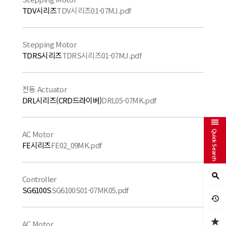
TDV시리즈
TDV시리즈01-07MJ.pdf
Stepping Motor
TDRS시리즈
TDRS시리즈01-07MJ.pdf
전동 Actuator
DRL시리즈(CRD드라이버)
DRL05-07MK.pdf
Quick Search
AC Motor
FE시리즈
FE02_09MK.pdf
Controller
SG6100S
SG6100S01-07MK05.pdf
AC Motor