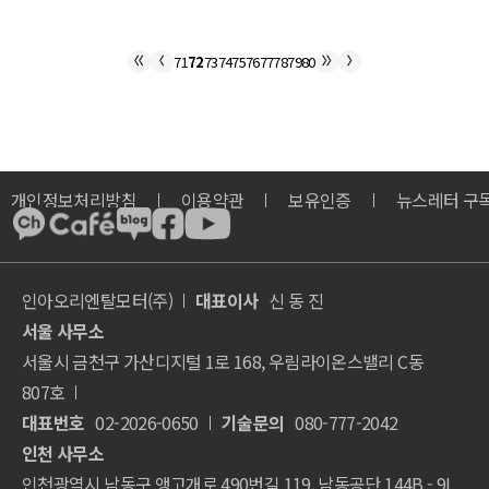
71
72
73
74
75
76
77
78
79
80
개인정보처리방침
이용약관
보유인증
뉴스레터 구
인아오리엔탈모터(주)
대표이사
신 동 진
서울 사무소
서울시 금천구 가산디지털 1로 168, 우림라이온스밸리 C동
807호
대표번호
02-2026-0650
기술문의
080-777-2042
인천 사무소
인천광역시 남동구 앵고개로 490번길 119, 남동공단 144B - 9L