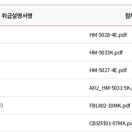
취급설명서명
첨
HM-5028-4E.pdf
HM-5033K.pdf
HM-5027-4E.pdf
AXU_HM-5031-5K.
)
FBLII02-10MK.pdf
CB모터01-07MK.pd