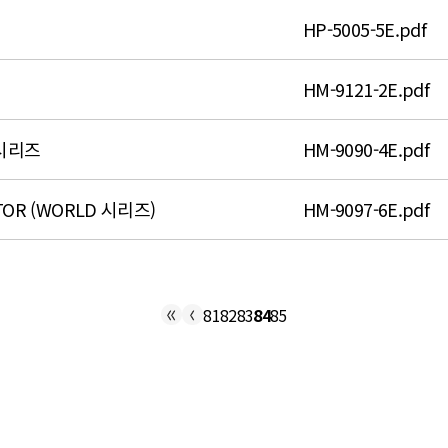
HP-5005-5E.pdf
HM-9121-2E.pdf
시리즈
HM-9090-4E.pdf
OR (WORLD 시리즈)
HM-9097-6E.pdf
81
82
83
84
85