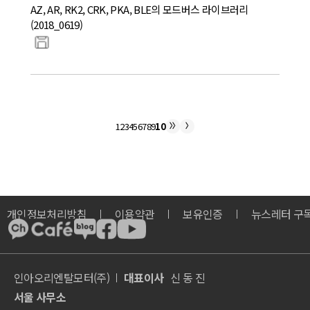
AZ, AR, RK2, CRK, PKA, BLE의 모드버스 라이브러리
(2018_0619)
1
2
3
4
5
6
7
8
9
10
개인정보처리방침
이용약관
보유인증
뉴스레터 구
인아오리엔탈모터(주)
대표이사
신 동 진
서울 사무소