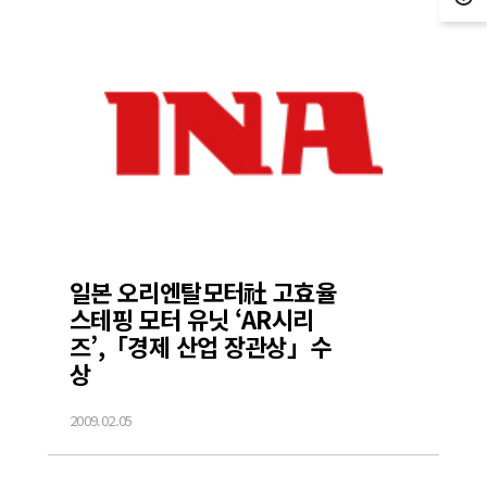
일본 오리엔탈모터社 고효율
스테핑 모터 유닛 ‘AR시리
즈’,「경제 산업 장관상」수
상
2009.02.05