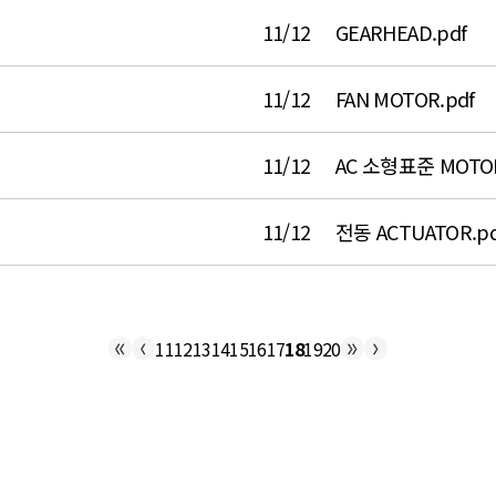
11/12
GEARHEAD.pdf
11/12
FAN MOTOR.pdf
11/12
AC 소형표준 MOTOR
11/12
전동 ACTUATOR.pd
11
12
13
14
15
16
17
18
19
20