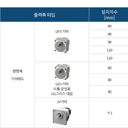
설치치수
출력축 타입
[mm]
60
GFV기어
80
90
110
110
60
평행축
기어헤드
80
GFV기어
식품 공업용
90
H1그리스 대응
JV기어
※1