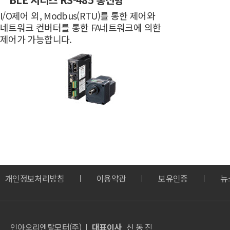
I/O제어 외, Modbus(RTU)를 통한 제어와
네트워크 컨버터를 통한 FA네트워크에 의한
제어가 가능합니다.
개인정보처리방침
이용약관
보유인증
뉴
인아오리엔탈모터(주)
대표이사
신 동 진