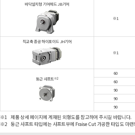
바닥설치형 기어헤드 JB기어
※1
직교축 중공 하이포이드 JH기어
※1
60
둥근 샤프트
※2
60
90
90
90
※1
제품 상세 페이지에 게재된 외형도를 참고하여 주시길 바랍니다.
※2
둥근 샤프트 타입에는 샤프트부에 Fraise Cut 가공한 타입도 마