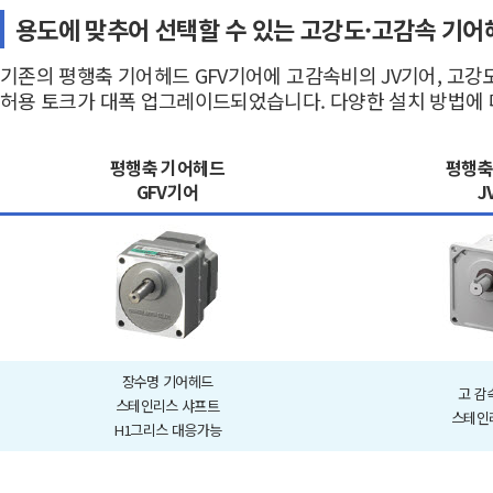
용도에 맞추어 선택할 수 있는 고강도·고감속 기어
기존의 평행축 기어헤드 GFV기어에 고감속비의 JV기어, 고강
허용 토크가 대폭 업그레이드되었습니다. 다양한 설치 방법에 
평행축 기어헤드
평행축
GFV기어
J
장수명 기어헤드
고 감속
스테인리스 샤프트
스테인
H1그리스 대응가능